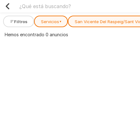
Filtros
Servicios
San Vicente Del Raspeig/Sant Vi
▾
Hemos encontrado 0 anuncios