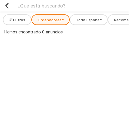
Filtros
Ordenadores
Toda España
Recome
▾
▾
Hemos encontrado 0 anuncios