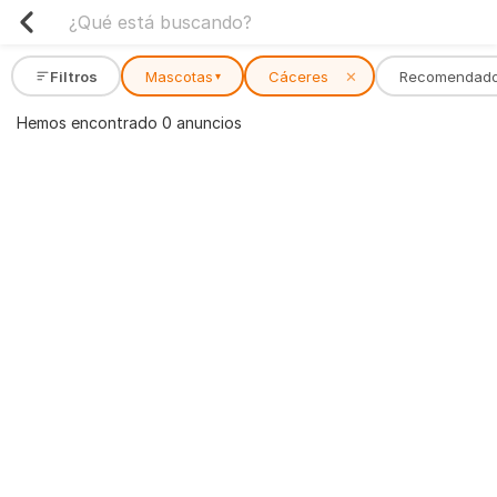
Filtros
Mascotas
Cáceres
✕
Recomendad
▾
Hemos encontrado 0 anuncios