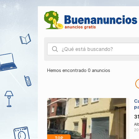
Hemos encontrado 0 anuncios
Ca
pa
3
Al
20
TOP