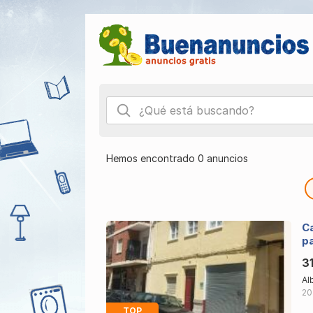
Hemos encontrado 0 anuncios
Ca
pa
3
Al
20
TOP