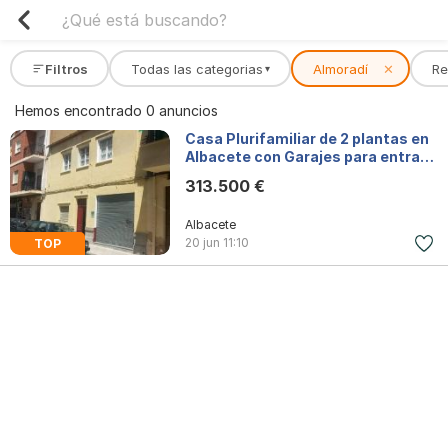
Filtros
Todas las categorias
Almoradí
✕
Re
▾
Hemos encontrado 0 anuncios
Casa Plurifamiliar de 2 plantas en
Albacete con Garajes para entrar a
vivir
313.500 €
Albacete
20 jun
11:10
TOP